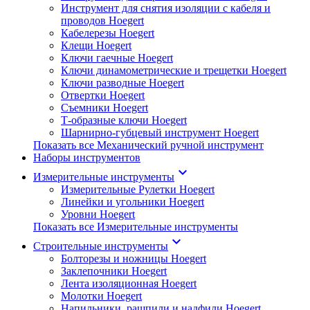
Инструмент для снятия изоляции с кабеля и
проводов Hoegert
Кабелерезы Hoegert
Клещи Hoegert
Ключи гаечные Hoegert
Ключи динамометрические и трещетки Hoegert
Ключи разводные Hoegert
Отвертки Hoegert
Съемники Hoegert
Т-образные ключи Hoegert
Шарнирно-губцевый инструмент Hoegert
Показать все Механический ручной инструмент
Наборы инструментов
keyboard_arrow_down
Измерительные инструменты
Измерительные Рулетки Hoegert
Линейки и угольники Hoegert
Уровни Hoegert
Показать все Измерительные инструменты
keyboard_arrow_down
Строительные инструменты
Болторезы и ножницы Hoegert
Заклепочники Hoegert
Лента изоляционная Hoegert
Молотки Hoegert
Напильники, рашпили и надфили Hoegert