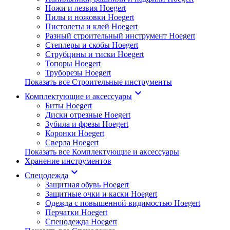
Ножи и лезвия Hoegert
Пилы и ножовки Hoegert
Пистолеты и клей Hoegert
Разный строительный инструмент Hoegert
Степлеры и скобы Hoegert
Струбцины и тиски Hoegert
Топоры Hoegert
Труборезы Hoegert
Показать все Строительные инструменты
keyboard_arrow_down
Комплектующие и аксессуары
Биты Hoegert
Диски отрезные Hoegert
Зубила и фрезы Hoegert
Коронки Hoegert
Сверла Hoegert
Показать все Комплектующие и аксессуары
Хранение инструментов
keyboard_arrow_down
Спецодежда
Защитная обувь Hoegert
Защитные очки и каски Hoegert
Одежда с повышенной видимостью Hoegert
Перчатки Hoegert
Спецодежда Hoegert