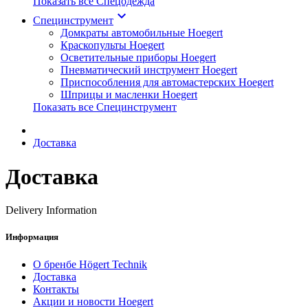
Показать все Спецодежда
keyboard_arrow_down
Специнструмент
Домкраты автомобильные Hoegert
Краскопульты Hoegert
Осветительные приборы Hoegert
Пневматический инструмент Hoegert
Приспособления для автомастерских Hoegert
Шприцы и масленки Hoegert
Показать все Специнструмент
Доставка
Доставка
Delivery Information
Информация
О бренбе Högert Technik
Доставка
Контакты
Акции и новости Hoegert