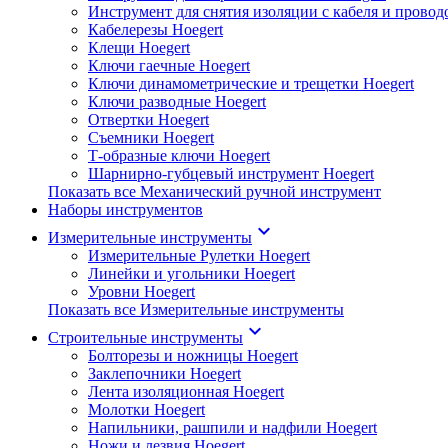
Инструмент для снятия изоляции с кабеля и провод
Кабелерезы Hoegert
Клещи Hoegert
Ключи гаечные Hoegert
Ключи динамометрические и трещетки Hoegert
Ключи разводные Hoegert
Отвертки Hoegert
Съемники Hoegert
Т-образные ключи Hoegert
Шарнирно-губцевый инструмент Hoegert
Показать все Механический ручной инструмент
Наборы инструментов
keyboard_arrow_down
Измерительные инструменты
Измерительные Рулетки Hoegert
Линейки и угольники Hoegert
Уровни Hoegert
Показать все Измерительные инструменты
keyboard_arrow_down
Строительные инструменты
Болторезы и ножницы Hoegert
Заклепочники Hoegert
Лента изоляционная Hoegert
Молотки Hoegert
Напильники, рашпили и надфили Hoegert
Ножи и лезвия Hoegert