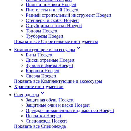
Пилы и ножовки Hoegert
Пистолеты и клей Hoegert
Разный строительный инструмент Hoegert
Степлеры и скобы Hoegert
Струбцины и тиски Hoegert
Топоры Hoegert
Труборезы Hoegert
Показать все Строительные инструменты
keyboard_arrow_down
Комплектующие и аксессуары
Биты Hoegert
Диски отрезные Hoegert
Зубила и фрезы Hoegert
Коронки Hoegert
Сверла Hoegert
Показать все Комплектующие и аксессуары
Хранение инструментов
keyboard_arrow_down
Спецодежда
Защитная обувь Hoegert
Защитные очки и каски Hoegert
Одежда с повышенной видимостью Hoegert
Перчатки Hoegert
Спецодежда Hoegert
Показать все Спецодежда