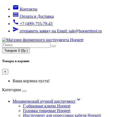
email
Контакты
money
Оплата и Доставка
call
+7 (499) 755-79-43
send
отправить заявку на Email: sale@hoegerttool.ru
Товаров 0 (0р.)
Товары в корзине
×
Ваша корзина пуста!
Категории
keyboard_arrow_down
Механический ручной инструмент
Г-образные ключи Hoegert
Головки торцевые Hoegert
Инструмент для опрессовки кабеля Hoegert